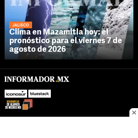
JALISCO
Clima en Mazamitla hoy: el
pronóstico para el viernes 7 de
agosto de 2026
No te pierdas las novedades de último momento.
¡Síguenos!
SUBIR
Este sitio web utiliza cookies propias y de terceros para optimizar su
FACEBOOK
TWITTER