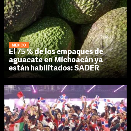
MÉXICO
El 75 % de los empaques de
aguacate en Michoacán ya
están habilitados: SADER