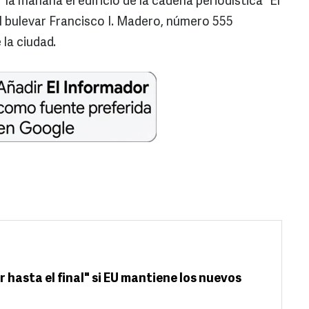
la mañana el edificio de la cadena periodística “El
l bulevar Francisco I. Madero, número 555
la ciudad.
hasta el final" si EU mantiene los nuevos