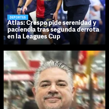
DEPORTES
Atlas: Crespo pide serenidad y
paciencia tras segunda derrota
en la Leagues Cup