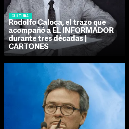
CULTURA
Rodolfo Caloca, el trazo que
acompañó a EL INFORMADOR
durante tres décadas |
CARTONES