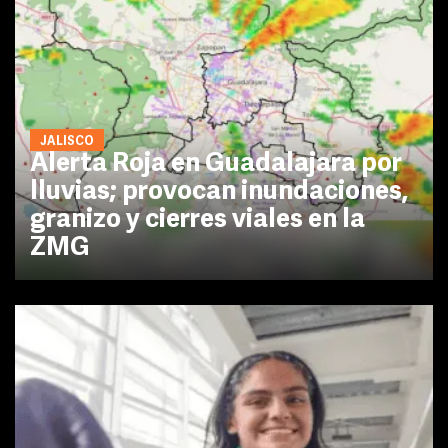
JALISCO
Alerta Roja en Guadalajara por
lluvias; provocan inundaciones,
granizo y cierres viales en la
ZMG