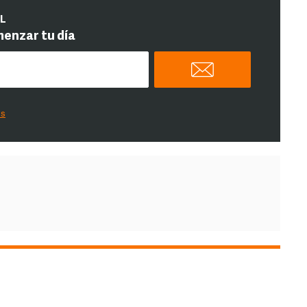
IL
menzar tu día
es