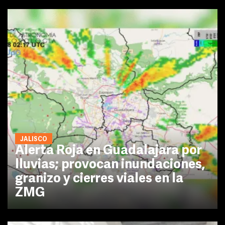
JALISCO
Alerta Roja en Guadalajara por
lluvias; provocan inundaciones,
granizo y cierres viales en la
ZMG