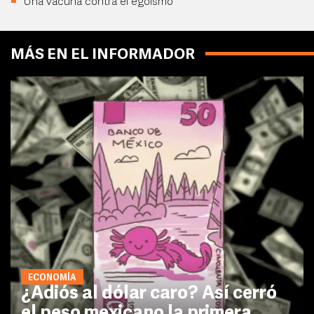
Una vacuna contra el egoísmo
MÁS EN EL INFORMADOR
ECONOMÍA
¿Adiós al dólar caro? Así cerró
el peso mexicano la primera