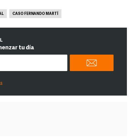
AL
CASO FERNANDO MARTÍ
IL
menzar tu día
es