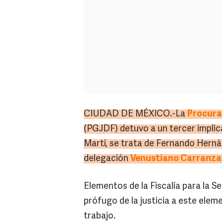
CIUDAD DE MÉXICO.-La
Procurad
(PGJDF) detuvo a un tercer impli
Martí, se trata de Fernando Hernán
delegación
Venustiano Carranza
Elementos de la Fiscalía para la S
prófugo de la justicia a este elem
trabajo.