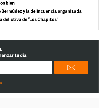
os bien
e Bermúdez y la delincuencia organizada
a delictiva de “Los Chapitos”
IL
menzar tu día
es