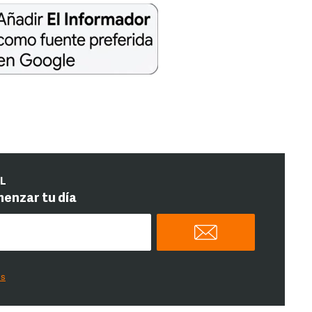
IL
menzar tu día
es