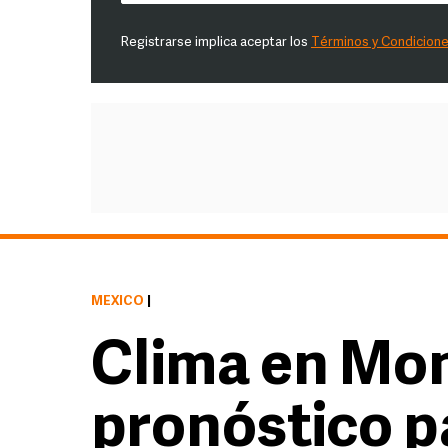
Registrarse implica aceptar los
Términos y Condicion
MÉXICO
|
Clima en Mon
pronóstico pa