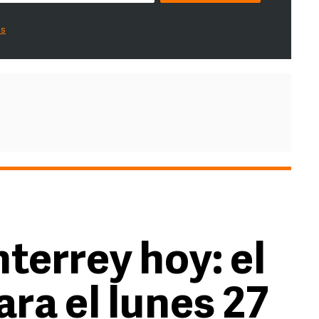
es
terrey hoy: el
ra el lunes 27