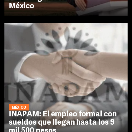
México
MÉXICO
INAPAM: El empleo formal con
sueldos que llegan hasta los 9
mil 500 pesos