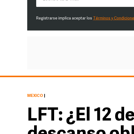
Registrarse implica aceptar los
Términos y Condicion
MÉXICO
|
LFT: ¿El 12 d