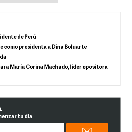
idente de Perú
e como presidenta a Dina Boluarte
ada
 para María Corina Machado, líder opositora
IL
menzar tu día