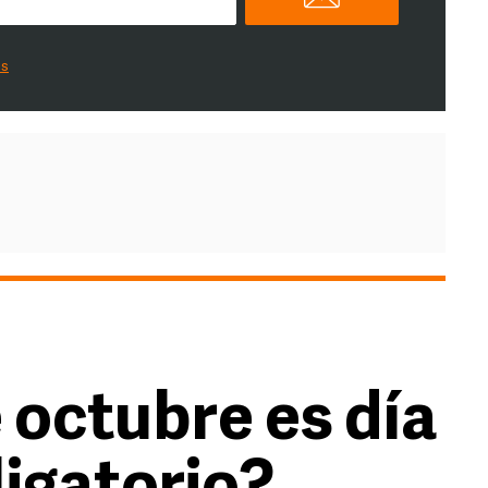
es
e octubre es día