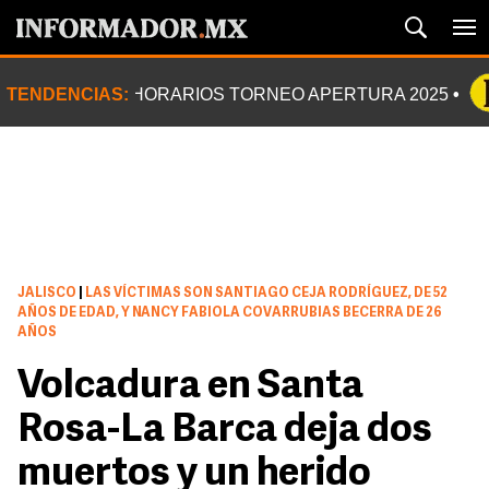
TENDENCIAS:
HORARIOS TORNEO APERTURA 2025
JALISCO
|
LAS VÍCTIMAS SON SANTIAGO CEJA RODRÍGUEZ, DE 52
AÑOS DE EDAD, Y NANCY FABIOLA COVARRUBIAS BECERRA DE 26
AÑOS
Volcadura en Santa
Rosa-La Barca deja dos
muertos y un herido