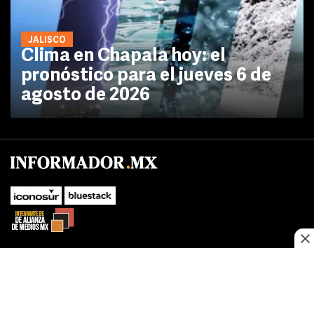
JALISCO
Clima en Chapala hoy: el
pronóstico para el jueves 6 de
agosto de 2026
No te pierdas las novedades de último momento.
¡Síguenos!
SUBIR
Este sitio web utiliza cookies propias y de terceros para optimizar su
FACEBOOK
TWITTER
navegacion, adaptarse a sus preferencias y realizar labores analiticas.
Al continuar navegando acepta nuestro
Política de cookies.