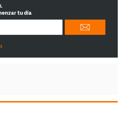
IL
menzar tu día
es