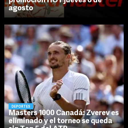
promoción HOY jueves 6 de
agosto
DEPORTES
Masters 1000 Canadá: Zverev es
eliminado y el torneo se queda