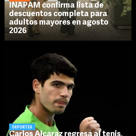
INAPAM confirma lista de
descuentos completa para
adultos mayores en agosto
2026
DEPORTES
Carlos Alcaraz regresa al tenis,