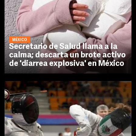
MÉXICO
Secretario de Salud llama a la
calma; descarta un brote activo
de 'diarrea explosiva' en México