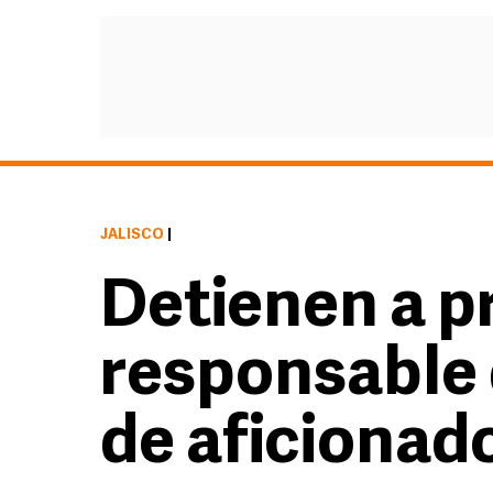
JALISCO
|
Detienen a p
responsable 
de aficionad