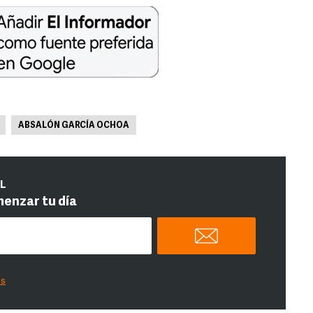
ABSALÓN GARCÍA OCHOA
IL
menzar tu día
es