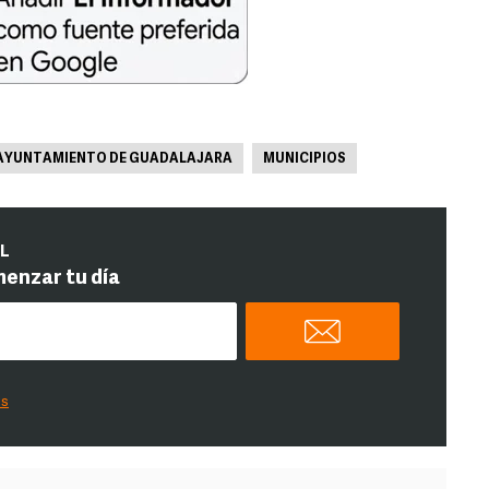
AYUNTAMIENTO DE GUADALAJARA
MUNICIPIOS
IL
menzar tu día
es