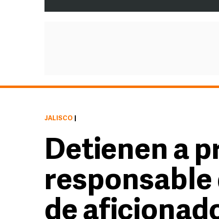
JALISCO
|
Detienen a p
responsable 
de aficionad