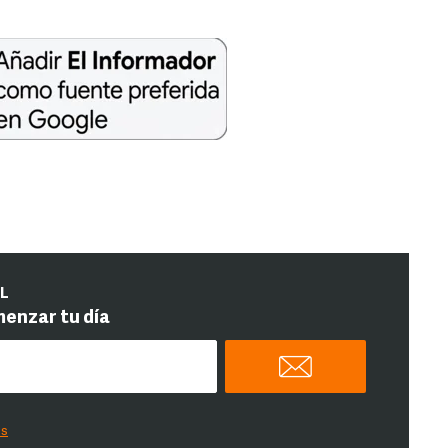
IL
menzar tu día
es