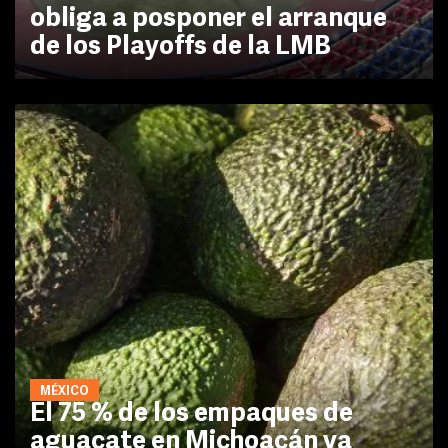
obliga a posponer el arranque
de los Playoffs de la LMB
MÉXICO
El 75 % de los empaques de
aguacate en Michoacán ya