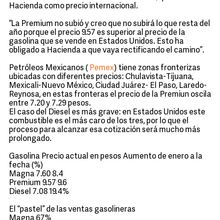
Hacienda como precio internacional.
“La Premium no subió y creo que no subirá lo que resta del
año porque el precio 9.57 es superior al precio de la
gasolina que se vende en Estados Unidos. Esto ha
obligado a Hacienda a que vaya rectificando el camino”.
Petróleos Mexicanos (
Pemex
) tiene zonas fronterizas
ubicadas con diferentes precios: Chulavista-Tijuana,
Mexicali-Nuevo México, Ciudad Juárez- El Paso, Laredo-
Reynosa, en estas fronteras el precio de la Premiun oscila
entre 7.20 y 7.29 pesos.
El caso del Diesel es más grave: en Estados Unidos este
combustible es el más caro de los tres, por lo que el
proceso para alcanzar esa cotización será mucho más
prolongado.
Gasolina Precio actual en pesos Aumento de enero a la
fecha (%)
Magna 7.60 8.4
Premium 9.57 9.6
Diesel 7.08 19.4%
El “pastel” de las ventas gasolineras
Magna 67%