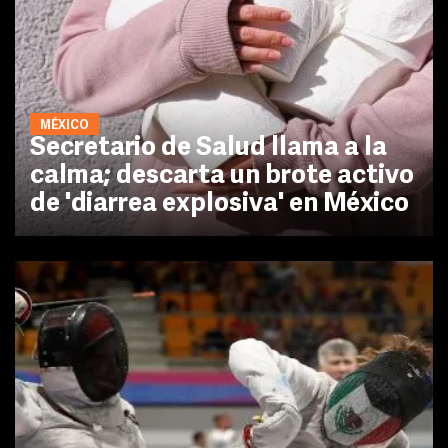
MÉXICO
Secretario de Salud llama a la
calma; descarta un brote activo
de 'diarrea explosiva' en México