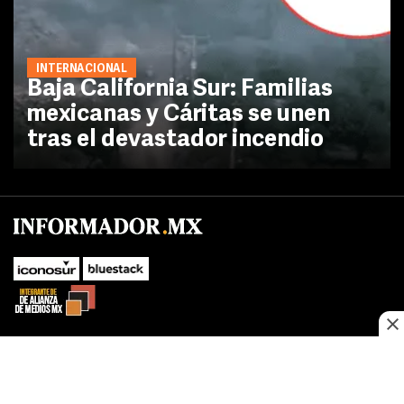
INTERNACIONAL
Baja California Sur: Familias
mexicanas y Cáritas se unen
tras el devastador incendio
No te pierdas las novedades de último momento.
¡Síguenos!
SUBIR
Este sitio web utiliza cookies propias y de terceros para optimizar su
FACEBOOK
TWITTER
navegacion, adaptarse a sus preferencias y realizar labores analiticas.