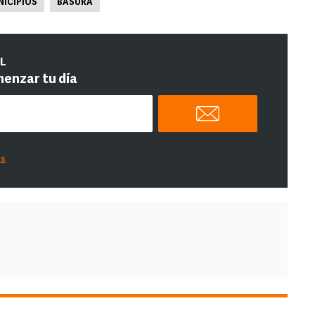
ICIPIOS
BASURA
IL
menzar tu día
es