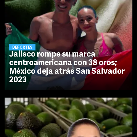
DEPORTES
Jalisco rompe su marca
centroamericana con 38 oros;
México deja atrás San Salvador
2023