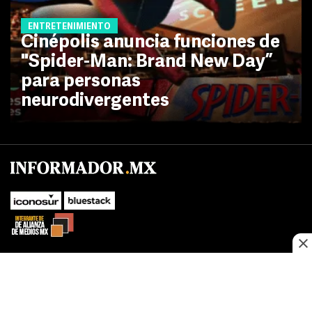
ENTRETENIMIENTO
Cinépolis anuncia funciones de
"Spider-Man: Brand New Day”
para personas
neurodivergentes
No te pierdas las novedades de último momento.
¡Síguenos!
SUBIR
Este sitio web utiliza cookies propias y de terceros para optimizar su
FACEBOOK
TWITTER
navegacion, adaptarse a sus preferencias y realizar labores analiticas.
Al continuar navegando acepta nuestro
Política de cookies.