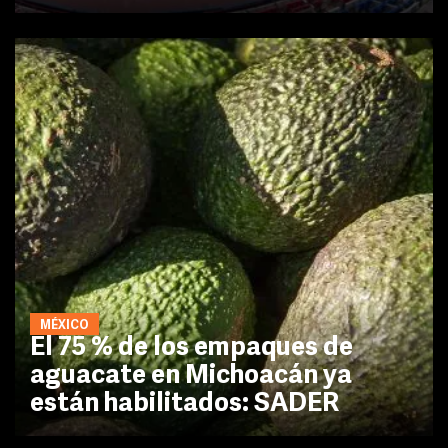
MÉXICO
El 75 % de los empaques de
aguacate en Michoacán ya
están habilitados: SADER