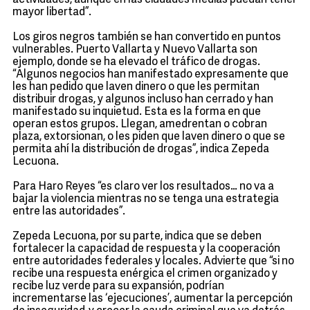
actividades, aunque en las ciudades medias puedan tener
mayor libertad”.
Los giros negros también se han convertido en puntos
vulnerables. Puerto Vallarta y Nuevo Vallarta son
ejemplo, donde se ha elevado el tráfico de drogas.
“Algunos negocios han manifestado expresamente que
les han pedido que laven dinero o que les permitan
distribuir drogas, y algunos incluso han cerrado y han
manifestado su inquietud. Esta es la forma en que
operan estos grupos. Llegan, amedrentan o cobran
plaza, extorsionan, o les piden que laven dinero o que se
permita ahí la distribución de drogas”, indica Zepeda
Lecuona.
Para Haro Reyes “es claro ver los resultados… no va a
bajar la violencia mientras no se tenga una estrategia
entre las autoridades”.
Zepeda Lecuona, por su parte, indica que se deben
fortalecer la capacidad de respuesta y la cooperación
entre autoridades federales y locales. Advierte que “si no
recibe una respuesta enérgica el crimen organizado y
recibe luz verde para su expansión, podrían
incrementarse las ‘ejecuciones’, aumentar la percepción