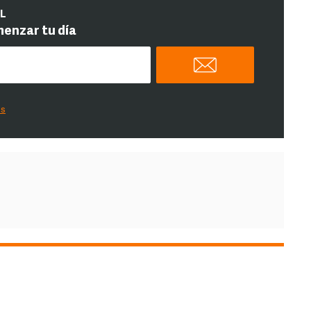
IL
menzar tu día
es