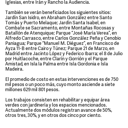
Iglesias, entre Irán y Rancho la Audiencia.
También se verán beneficiados los siguientes sitios:
Jardín San Isidro, en Abraham González entre Santo
Tomás y Puerto Melaque; Jardín Santa Isabel, en
Combate se Sacramento, entre Montañas Rocosas y
Batallón de Atenquique; Parque “José María Verea”, en
Alfredo Carrasco, entre Carlos González Peña y Cenobio
Paniagua; Parque “Manuel M. Diéguez”, en Francisco de
Ayza 11-B entre Cairo y Túnez; Parque 21 de Marzo, en
Madrid entre Jacinto López y Federico Ibarra; el 8 de Julio
por Huitlacoche, entre Clarín y Gorrión y el Parque
Amistad, en Isla la Palma entre Isla Gordonia e Isla
Madeira.
El promedio de costo en estas intervenciones es de 750
mil pesos o un poco más, cuyo monto asciende a siete
millones 629 mil 801 pesos.
Los trabajos consisten en rehabilitar y equipar área
verdes con jardinería y los espacios mencionados.
Actualmente dos módulos registran avance de 50%,
otros tres, 30%, y en otros dos cinco por ciento.