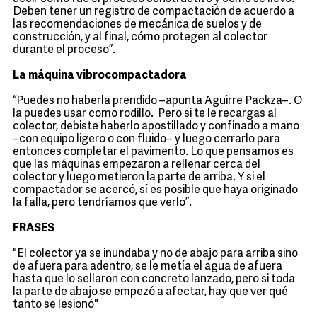
Deben tener un registro de compactación de acuerdo a
las recomendaciones de mecánica de suelos y de
construcción, y al final, cómo protegen al colector
durante el proceso”.
La máquina vibrocompactadora
“Puedes no haberla prendido –apunta Aguirre Packza–. O
la puedes usar como rodillo. Pero si te le recargas al
colector, debiste haberlo apostillado y confinado a mano
–con equipo ligero o con fluido– y luego cerrarlo para
entonces completar el pavimento. Lo que pensamos es
que las máquinas empezaron a rellenar cerca del
colector y luego metieron la parte de arriba. Y si el
compactador se acercó, sí es posible que haya originado
la falla, pero tendríamos que verlo”.
FRASES
"El colector ya se inundaba y no de abajo para arriba sino
de afuera para adentro, se le metía el agua de afuera
hasta que lo sellaron con concreto lanzado, pero si toda
la parte de abajo se empezó a afectar, hay que ver qué
tanto se lesionó"