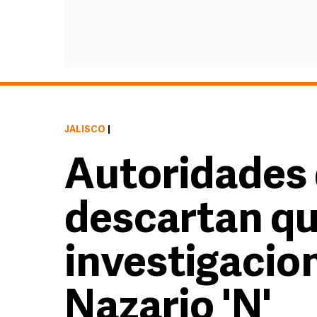
JALISCO
|
Autoridades 
descartan q
investigacio
Nazario 'N'