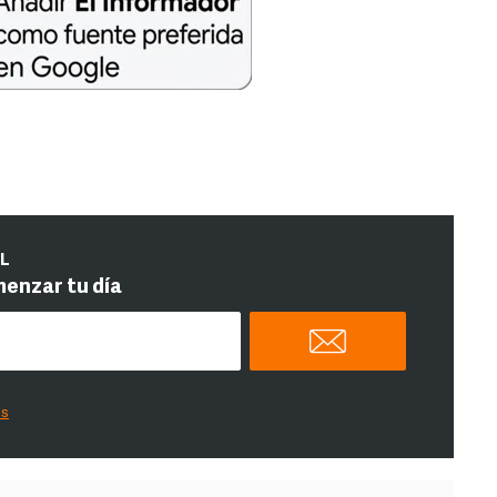
IL
menzar tu día
es