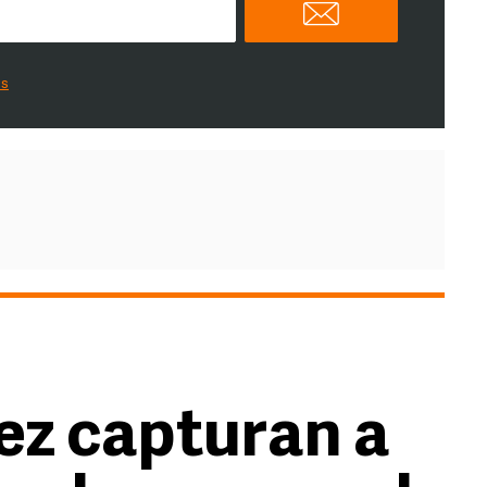
es
vez capturan a