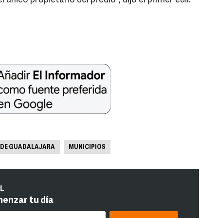
único propietario del predio”, dijo el primer edil.
DE GUADALAJARA
MUNICIPIOS
IL
menzar tu día