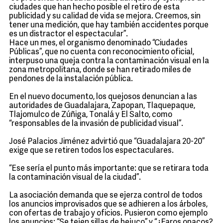
ciudades que han hecho posible el retiro de esta
publicidad y su calidad de vida se mejora. Creemos, sin
tener una medición, que hay también accidentes porque
es un distractor el espectacular”.
Hace un mes, el organismo denominado “Ciudades
Públicas”, que no cuenta con reconocimiento oficial,
interpuso una queja contra la contaminación visual en la
zona metropolitana, donde se han retirado miles de
pendones de la instalación pública.
En el nuevo documento, los quejosos denuncian a las
autoridades de Guadalajara, Zapopan, Tlaquepaque,
Tlajomulco de Zúñiga, Tonalá y El Salto, como
“responsables de la invasión de publicidad visual”.
José Palacios Jiménez advirtió que “Guadalajara 20-20”
exige que se retiren todos los espectaculares.
“Ese sería el punto más importante: que se retirara toda
la contaminación visual de la ciudad”.
La asociación demanda que se ejerza control de todos
los anuncios improvisados que se adhieren a los árboles,
con ofertas de trabajo y oficios. Pusieron como ejemplo
los anuncios: “Se tejen sillas de bejuco” y “¿Faros opacos?