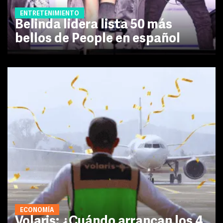
ENTRETENIMIENTO
Belinda lidera lista 50 más
bellos de People en español
ECONOMÍA
Volaris: ¿Cuándo arrancan los 4