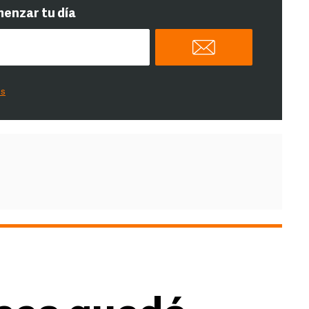
menzar tu día
es