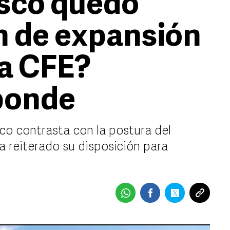
isco quedó
an de expansión
la CFE?
ponde
co contrasta con la postura del
 reiterado su disposición para