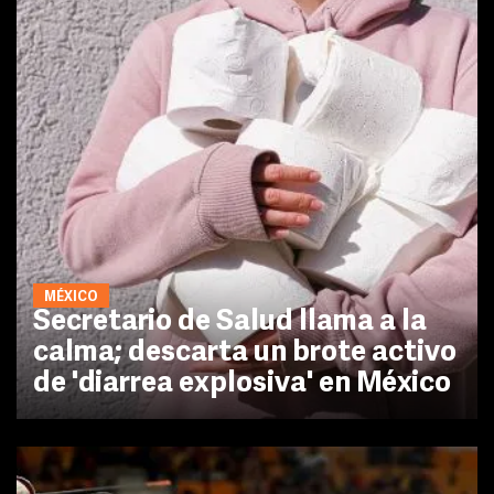
MÉXICO
Secretario de Salud llama a la
calma; descarta un brote activo
de 'diarrea explosiva' en México