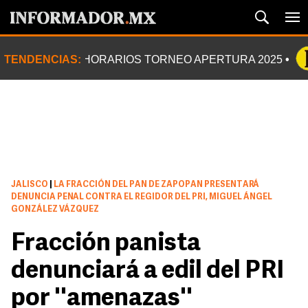
TENDENCIAS:
HORARIOS TORNEO APERTURA 2025
JALISCO
|
LA FRACCIÓN DEL PAN DE ZAPOPAN PRESENTARÁ
DENUNCIA PENAL CONTRA EL REGIDOR DEL PRI, MIGUEL ÁNGEL
GONZÁLEZ VÁZQUEZ
Fracción panista
denunciará a edil del PRI
por ''amenazas''