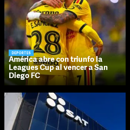
DEPORTES
América abre con triunfo la
Leagues Cup al vencer a San
Diego FC