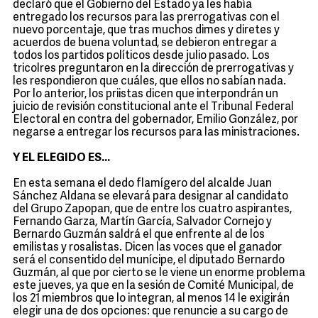
declaró que el Gobierno del Estado ya les había
entregado los recursos para las prerrogativas con el
nuevo porcentaje, que tras muchos dimes y diretes y
acuerdos de buena voluntad, se debieron entregar a
todos los partidos políticos desde julio pasado. Los
tricolres preguntaron en la dirección de prerrogativas y
les respondieron que cuáles, que ellos no sabían nada.
Por lo anterior, los priistas dicen que interpondrán un
juicio de revisión constitucional ante el Tribunal Federal
Electoral en contra del gobernador, Emilio González, por
negarse a entregar los recursos para las ministraciones.
Y EL ELEGIDO ES…
En esta semana el dedo flamígero del alcalde Juan
Sánchez Aldana se elevará para designar al candidato
del Grupo Zapopan, que de entre los cuatro aspirantes,
Fernando Garza, Martín García, Salvador Cornejo y
Bernardo Guzmán saldrá el que enfrente al de los
emilistas y rosalistas. Dicen las voces que el ganador
será el consentido del munícipe, el diputado Bernardo
Guzmán, al que por cierto se le viene un enorme problema
este jueves, ya que en la sesión de Comité Municipal, de
los 21 miembros que lo integran, al menos 14 le exigirán
elegir una de dos opciones: que renuncie a su cargo de