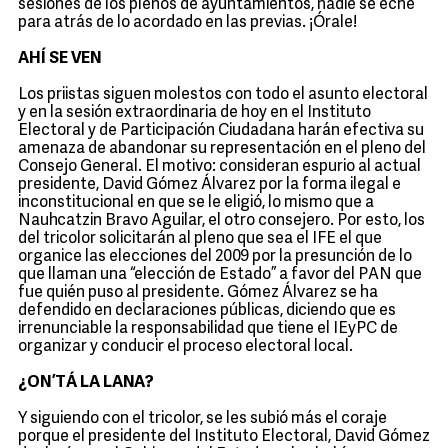
sesiones de los plenos de ayuntamientos, nadie se eche
para atrás de lo acordado en las previas. ¡Órale!
AHÍ SE VEN
Los priistas siguen molestos con todo el asunto electoral
y en la sesión extraordinaria de hoy en el Instituto
Electoral y de Participación Ciudadana harán efectiva su
amenaza de abandonar su representación en el pleno del
Consejo General. El motivo: consideran espurio al actual
presidente, David Gómez Álvarez por la forma ilegal e
inconstitucional en que se le eligió, lo mismo que a
Nauhcatzin Bravo Aguilar, el otro consejero. Por esto, los
del tricolor solicitarán al pleno que sea el IFE el que
organice las elecciones del 2009 por la presunción de lo
que llaman una “elección de Estado” a favor del PAN que
fue quién puso al presidente. Gómez Álvarez se ha
defendido en declaraciones públicas, diciendo que es
irrenunciable la responsabilidad que tiene el IEyPC de
organizar y conducir el proceso electoral local.
¿ON’TÁ LA LANA?
Y siguiendo con el tricolor, se les subió más el coraje
porque el presidente del Instituto Electoral, David Gómez