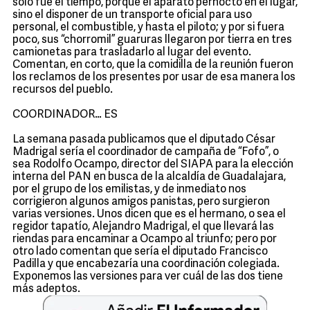
sólo fue el tiempo, porque el aparato pernoctó en el lugar,
sino el disponer de un transporte oficial para uso
personal, el combustible, y hasta el piloto; y por si fuera
poco, sus “chorromil” guaruras llegaron por tierra en tres
camionetas para trasladarlo al lugar del evento.
Comentan, en corto, que la comidilla de la reunión fueron
los reclamos de los presentes por usar de esa manera los
recursos del pueblo.
COORDINADOR… ES
La semana pasada publicamos que el diputado César
Madrigal sería el coordinador de campaña de “Fofo”, o
sea Rodolfo Ocampo, director del SIAPA para la elección
interna del PAN en busca de la alcaldía de Guadalajara,
por el grupo de los emilistas, y de inmediato nos
corrigieron algunos amigos panistas, pero surgieron
varias versiones. Unos dicen que es el hermano, o sea el
regidor tapatío, Alejandro Madrigal, el que llevará las
riendas para encaminar a Ocampo al triunfo; pero por
otro lado comentan que sería el diputado Francisco
Padilla y que encabezaría una coordinación colegiada.
Exponemos las versiones para ver cuál de las dos tiene
más adeptos.