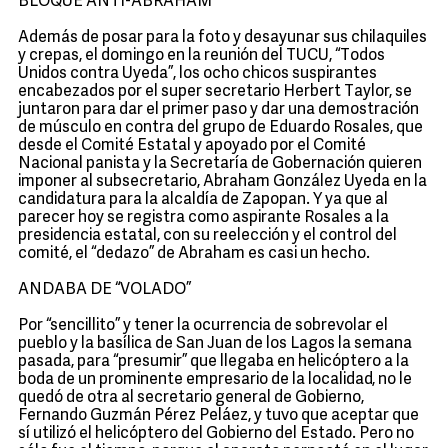
BLOQUE ANTI-ABRAHAM
Además de posar para la foto y desayunar sus chilaquiles
y crepas, el domingo en la reunión del TUCU, “Todos
Unidos contra Uyeda”, los ocho chicos suspirantes
encabezados por el super secretario Herbert Taylor, se
juntaron para dar el primer paso y dar una demostración
de músculo en contra del grupo de Eduardo Rosales, que
desde el Comité Estatal y apoyado por el Comité
Nacional panista y la Secretaría de Gobernación quieren
imponer al subsecretario, Abraham González Uyeda en la
candidatura para la alcaldía de Zapopan. Y ya que al
parecer hoy se registra como aspirante Rosales a la
presidencia estatal, con su reelección y el control del
comité, el “dedazo” de Abraham es casi un hecho.
ANDABA DE “VOLADO”
Por “sencillito” y tener la ocurrencia de sobrevolar el
pueblo y la basílica de San Juan de los Lagos la semana
pasada, para “presumir” que llegaba en helicóptero a la
boda de un prominente empresario de la localidad, no le
quedó de otra al secretario general de Gobierno,
Fernando Guzmán Pérez Peláez, y tuvo que aceptar que
sí utilizó el helicóptero del Gobierno del Estado. Pero no