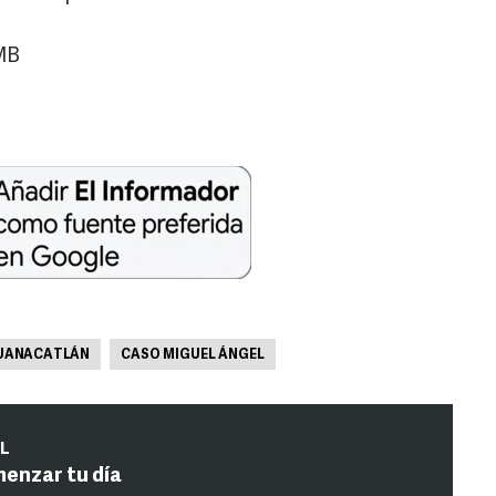
MB
UANACATLÁN
CASO MIGUEL ÁNGEL
IL
menzar tu día