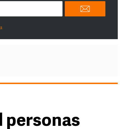
es
l personas