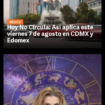
MÉXICO
Hoy No Circula: Así aplica este
viernes 7 de agosto en CDMX y
Edomex