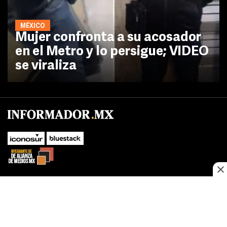
MÉXICO
Mujer confronta a su acosador
en el Metro y lo persigue; VIDEO
se viraliza
No te pierdas las novedades de último momento.
¡Síguenos!
SUBIR
Este sitio web utiliza cookies propias y de terceros para optimizar su
FACEBOOK
TWITTER
navegacion, adaptarse a sus preferencias y realizar labores analiticas.
Al continuar navegando acepta nuestro
Política de cookies.