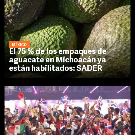
MÉXICO
El 75 % de los empaques de
aguacate en Michoacán ya
están habilitados: SADER