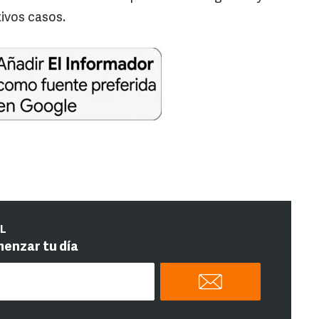
tivos casos.
IL
menzar tu día