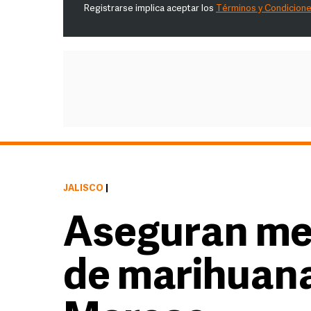
Registrarse implica aceptar los
Términos y Condicion
JALISCO
|
Aseguran me
de marihuan