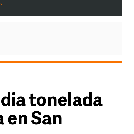
es
dia tonelada
a en San