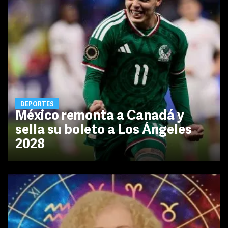
DEPORTES
México remonta a Canadá y
sella su boleto a Los Ángeles
2028