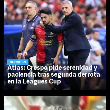
DEPORTES
Atlas: Crespo pide serenidad y
paciencia tras segunda derrota
en la Leagues Cup