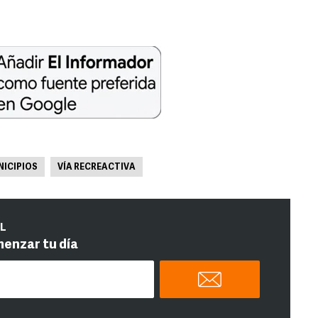
ICIPIOS
VÍA RECREACTIVA
IL
menzar tu día