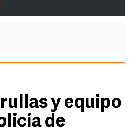
es
rullas y equipo
olicía de