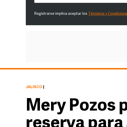
Registrarse implica aceptar los
Términos y Condicion
JALISCO
|
Mery Pozos 
reserva para