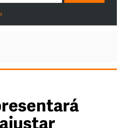
es
presentará
 ajustar