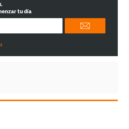
IL
menzar tu día
es