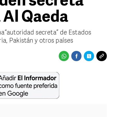
rden secreta
a Al Qaeda
na “autoridad secreta” de Estados
ria, Pakistán y otros países