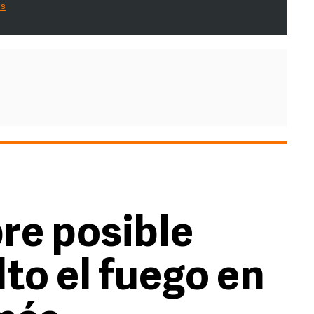
es
bre posible
lto el fuego en