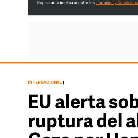
Registrarse implica aceptar los
Términos y Condicion
INTERNACIONAL
|
EU alerta so
ruptura del a