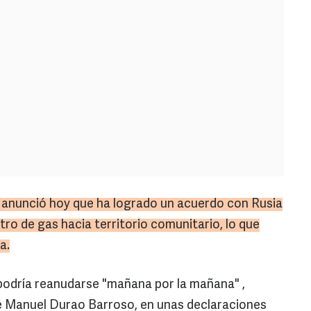
anunció hoy que ha logrado un acuerdo con Rusia
tro de gas hacia territorio comunitario, lo que
a.
o podría reanudarse "mañana por la mañana" ,
sé Manuel Durao Barroso, en unas declaraciones